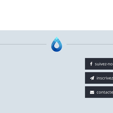
suivez-n
inscrive
contact