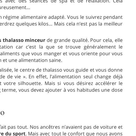
s avec des séances de spa et de relaxation. Cela
heureusement…
un régime alimentaire adapté. Vous le suivrez pendant
rdrez quelques kilos… Mais cela n’est pas la meilleur
s thalasso minceur
de grande qualité. Pour cela, elle
tation car c’est la que se trouve généralement le
ts aliments que vous manger et vous oriente pour vous
n et une alimentation saine.
lisée, le centre de thalasso vous guide et vous donne
de de vie ». En effet, l’alimentation seul change déjà
otre silhouette. Mais si vous désirez accélérer le
ng terme, vous devez ajouter à vos habitudes une dose
so
t pas tout. Nos ancêtres n’avaient pas de voiture et
re du sport
. Mais avec tout le confort que nous avons