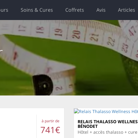
ours
Soins & Cures
Coffrets
Avis
Articles
r
à partir de
RELAIS THALASSO WELLNES
BÉNODET
741€
Hôtel + accès thalasso + cur