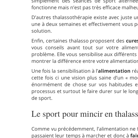
simplement des séances de sport alternée
fonctionne mais n’est pas très efficace mal
D’autres thalassothérapie existe avec juste 
une à deux semaines et effectivement vous pe
solution.
Enfin, certaines thalasso proposent des
cure
vous conseils avant tout sur votre alimen
problème. Elle vous sensibilise aux différen
montrer la différence entre votre alimentatio
Une fois la sensibilisation à l’
alimentation
réa
cette fois ci une vision plus saine d’un « mo
énormément de chose sur vos habitudes et v
processus et surtout le faire durer sur le lo
de sport.
Le sport pour mincir en thalas
Comme vu précédemment, l’alimentation ne fai
passaient leur temps à marcher et donc à
fai