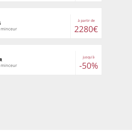
à partir de
S
2280€
e minceur
jusqu'à
R
-50%
e minceur