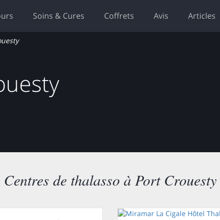
ours
Soins & Cures
Coffrets
Avis
Articles
ouesty
ouesty
Centres de thalasso à Port Crouesty