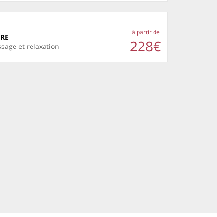
à partir de
ÈRE
228€
ssage et relaxation