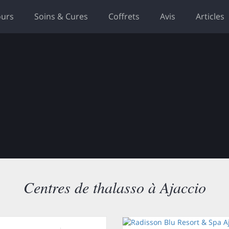
ours
Soins & Cures
Coffrets
Avis
Articles
Centres de thalasso à Ajaccio