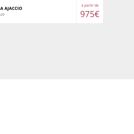
à partir de
PA AJACCIO
975€
duo