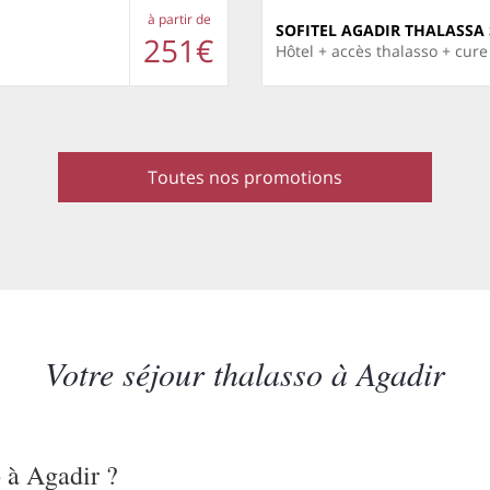
à partir de
SOFITEL AGADIR THALASSA 
251€
Hôtel + accès thalasso + cur
Toutes nos promotions
Votre séjour thalasso à Agadir
o à Agadir ?