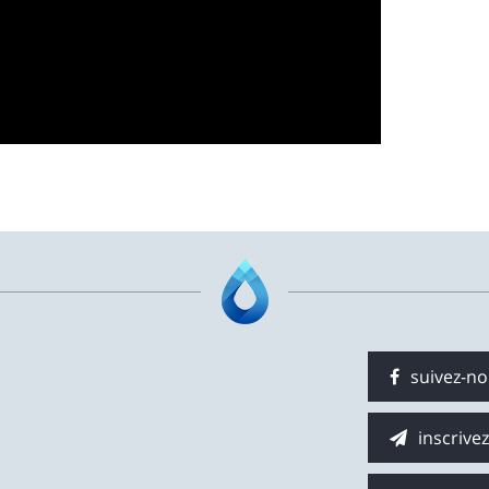
suivez-n
inscrive