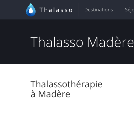
Thalasso
Destinations
Séj
Thalasso Madèr
Thalassothérapie
à Madère