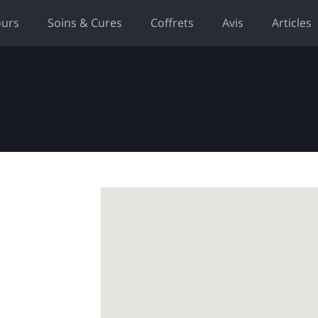
ours
Soins & Cures
Coffrets
Avis
Articles
e