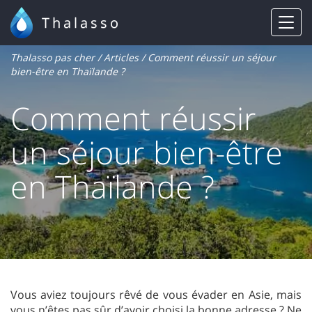
Thalasso
Thalasso pas cher
/
Articles
/ Comment réussir un séjour
bien-être en Thaïlande ?
Comment réussir
un séjour bien-être
en Thaïlande ?
Vous aviez toujours rêvé de vous évader en Asie, mais
vous n’êtes pas sûr d’avoir choisi la bonne adresse ? Ne