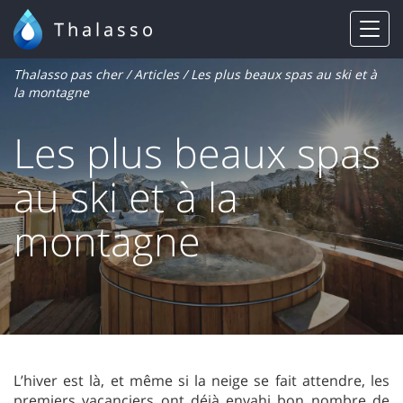
Thalasso
Thalasso pas cher
/
Articles
/ Les plus beaux spas au ski et à
la montagne
Les plus beaux spas
au ski et à la
montagne
L’hiver est là, et même si la neige se fait attendre, les
premiers vacanciers ont déjà envahi bon nombre de