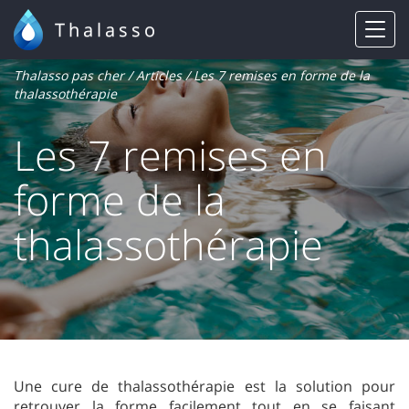
Thalasso
Thalasso pas cher
/
Articles
/ Les 7 remises en forme de la
thalassothérapie
Les 7 remises en
forme de la
thalassothérapie
Une cure de thalassothérapie est la solution pour
retrouver la forme facilement tout en se faisant