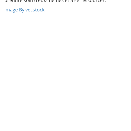
prendre soin d’eux-mêmes et à se ressourcer.
Image By vecstock